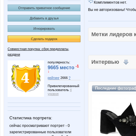
Комплиментов нет.
Отправить приватное сообщение
Вы не авторизованы! Чтоб
Добавить в друзья
Игнорировать
Метки лидеров
Сделать подарок
Совместная покупка: сбор предоплаты,
раздачи
Интервью
популярность:
-1
9665 место
↓
рейтинг
2666
?
Привилегированный
Последние
фотогра
пользователь
4
уровня
Статистика портрета:
сейчас просматривают портрет - 0
зарегистрированные пользователи